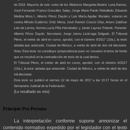
de 2016. Mayoría de seis votos de los Ministros Margarita Beatriz Luna Ramos,
José Fernando Franco González Salas, Jorge Mario Pardo Rebolledo, Eduardo
Medina Mora I., Alberto Pérez Dayán y Luis María Aguilar Morales; votaron en
contra Alfredo Gutiérrez Ortiz Mena, José Ramón Cossío Díaz, Arturo Zaldívar
Lelo de Larrea, Norma Lucía Piña Hernández y Javier Laynez Potisek. Ponente:
Alberto Pérez Dayán. Secretario: Jorge Jannu Lizárraga Delgado. El Tribunal
Pleno, el veinte de abril en curso, aprobó, con el número II/2017 (10a.), la tesis
aislada que antecede. Ciudad de México, a veinte de abril de dos mil diecisiete.
Nota: Esta tesis no constituye jurisprudencia pues no resuelve el tema de fondo
que se resolvió en la contradicción de tesis de la cual deriva.
El Tribunal Pleno, el veinte de abril en curso, aprobó, con el número II/2017
(10a.), la tesis aislada que antecede. Ciudad de México, a veinte de abril de dos
mil diecisiete.
Esta tesis se publicó el viernes 12 de mayo de 2017 a las 10:17 horas en el
Semanario Judicial de la Federación.
(Lo resaltado es mio)
Principio Pro Persona
La interpretación conforme supone armonizar el
contenido normativo expedido por el legislador con el texto