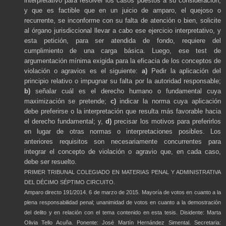
interpretativo para resolver los casos puestos a su consideración,
y que es factible que en un juicio de amparo, el quejoso o
recurrente, se inconforme con su falta de atención o bien, solicite
al órgano jurisdiccional llevar a cabo ese ejercicio interpretativo, y
esta petición, para ser atendida de fondo, requiere del
cumplimiento de una carga básica. Luego, ese test de
argumentación mínima exigida para la eficacia de los conceptos de
violación o agravios es el siguiente:
a)
Pedir la aplicación del
principio relativo o impugnar su falta por la autoridad responsable;
b)
señalar cuál es el derecho humano o fundamental cuya
maximización se pretende;
c)
indicar la norma cuya aplicación
debe preferirse o la interpretación que resulta más favorable hacia
el derecho fundamental; y,
d)
precisar los motivos para preferirlos
en lugar de otras normas o interpretaciones posibles. Los
anteriores requisitos son necesariamente concurrentes para
integrar el concepto de violación o agravio que, en cada caso,
debe ser resuelto.
PRIMER TRIBUNAL COLEGIADO EN MATERIAS PENAL Y ADMINISTRATIVA
DEL DÉCIMO SÉPTIMO CIRCUITO.
Amparo directo 191/2014. 6 de marzo de 2015. Mayoría de votos en cuanto a la
plena responsabilidad penal; unanimidad de votos en cuanto a la demostración
del delito y en relación con el tema contenido en esta tesis. Disidente: Marta
Olivia Tello Acuña. Ponente: José Martín Hernández Simental. Secretaria: