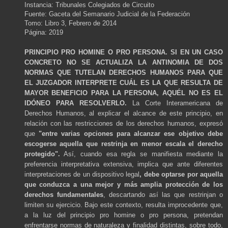
Instancia: Tribunales Colegiados de Circuito
Fuente: Gaceta del Semanario Judicial de la Federación
Tomo: Libro 3, Febrero de 2014
Página: 2019
PRINCIPIO PRO HOMINE O PRO PERSONA. SI EN UN CASO
CONCRETO NO SE ACTUALIZA LA ANTINOMIA DE DOS
NORMAS QUE TUTELAN DERECHOS HUMANOS PARA QUE
EL JUZGADOR INTERPRETE CUÁL ES LA QUE RESULTA DE
MAYOR BENEFICIO PARA LA PERSONA, AQUÉL NO ES EL
IDÓNEO PARA RESOLVERLO.
La Corte Interamericana de
Derechos Humanos, al explicar el alcance de este principio, en
relación con las restricciones de los derechos humanos, expresó
que
"entre varias opciones para alcanzar ese objetivo debe
escogerse aquella que restrinja en menor escala el derecho
protegido".
Así, cuando esa regla se manifiesta mediante la
preferencia interpretativa extensiva, implica que ante diferentes
interpretaciones de un dispositivo legal
, debe optarse por aquella
que conduzca a una mejor y más amplia protección de los
derechos fundamentales
, descartando así las que restrinjan o
limiten su ejercicio. Bajo este contexto, resulta improcedente que,
a la luz del principio pro homine o pro persona, pretendan
enfrentarse normas de naturaleza y finalidad distintas, sobre todo,