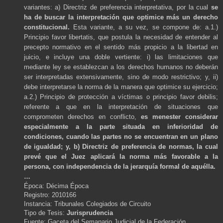
variantes: a) Directriz de preferencia interpretativa, por la cual
se
ha de buscar la interpretación que optimice más un derecho
constitucional.
Esta variante, a su vez, se compone de: a.1.)
Principio favor libertatis, que postula la necesidad de entender al
precepto normativo en el sentido más propicio a la libertad en
juicio, e incluye una doble vertiente: i) las limitaciones que
mediante ley se establezcan a los derechos humanos no deberán
ser interpretadas extensivamente, sino de modo restrictivo; y, ii)
debe interpretarse la norma de la manera que optimice su ejercicio;
a.2.) Principio de protección a víctimas o principio favor debilis;
referente a que en la interpretación de situaciones que
comprometen derechos en conflicto,
es menester considerar
especialmente a la parte situada en inferioridad de
condiciones, cuando las partes no se encuentran en un plano
de igualdad; y, b) Directriz de preferencia de normas, la cual
prevé que el Juez aplicará la norma más favorable a la
persona, con independencia de la jerarquía formal de aquélla.
…
Época: Décima Época
Registro: 2010166
Instancia: Tribunales Colegiados de Circuito
Tipo de Tesis:
Jurisprudencia
Fuente: Gaceta del Semanario Judicial de la Federación